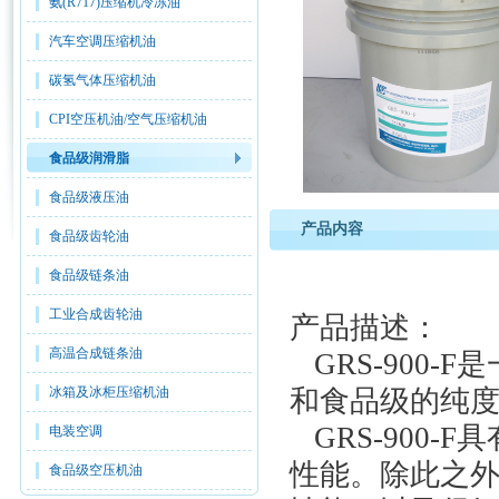
氨(R717)压缩机冷冻油
汽车空调压缩机油
碳氢气体压缩机油
CPI空压机油/空气压缩机油
食品级润滑脂
食品级液压油
产品内容
食品级齿轮油
食品级链条油
GRS
工业合成齿轮油
产品描述：
高温合成链条油
GRS-900-F
是
冰箱及冰柜压缩机油
和食品级的纯
GRS-900-F
具
电装空调
性能。除此之
食品级空压机油