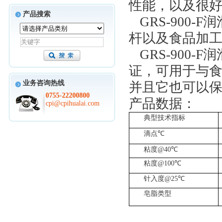
性能，以及很
产品搜索
GRS-900-F
润
杆以及食品加
GRS-900-F
润
证，可用于与
业务咨询热线
并且它也可以
0755-22200800
产品数据：
cpi@cpihualai.com
典型技术指标
滴点
℃
粘度
@40℃
粘度
@100℃
针入度
@25℃
皂脂类型