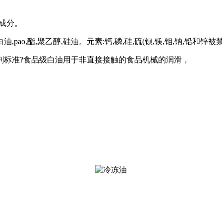
成分。
,酯,聚乙醇,硅油。元素:钙,磷,硅,硫(钡,镁,钼,钠,铅和锌被
加剂标准?食品级白油用于非直接接触的食品机械的润滑，