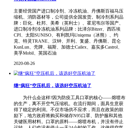
主要经营国产进口制冷剂、冷冻机油、丹佛斯百福马压
缩机、消防器材等，公司提供全国发货。制冷剂系列品
牌：巨化、杜邦、美希（英利士）、霍尼韦尔等国产、
进口制冷剂冷冻机油系列品牌：比泽尔Bitzer、西匹埃
CPI、太阳SUNISO、有利凯玛Uniqema（冰熊）、约
克、特灵TRANE、汉钟、开利、复盛、丹佛斯、昆仑
KunLun、壳牌、福斯、加德士Cailex、嘉实多Castrol、
美孚Mobil、英国石油
2020-08-26
继“疯狂”空压机后，该选好空压机油了
为什么会这样?因为防疫工具口罩的核心——熔喷布
的生产，离不开空气压缩机。在流行期间，面具生意获
得了稳定的利润。不仅市场供不应求，而且在政策的鼓
励下，地方政府将购买和储存N95口罩、防护服和其他
关键医用材料。口罩的原料——熔喷布机，并没有停止
运转，人们也没有停止一天24小时的工作，这使得空气