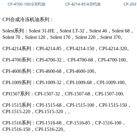
CPI合成冷冻机油系列：
Solest系列：Solest 31-HE，Solest LT-32，Solest 46，Solest 68，
Solest 70，Solest 120，Solest 170，Solest 220，Solest 370。
CPI-4214系列：CPI-4214-85，CPI-4214-150，CPI-4214-320。
CPI-4700系列：CPI-4700-32， CPI-4700-68，CPI-4700-100。
CPI-4600系列：CPI-4600-68，CPI-4600-100。
CPI-1009系列：CPI-1009-32，CPI-1009-68，CPI-1009-100。
CPI1507系列：CPI-1507-32，CPI-1507-68，CPI-1507-100.
CPI-1515系列：CPI-1515-68，CPI-1515-100，CPI-1515-150，
CPI-1515-220，CPI-1515-320，。
CPI-1516系列：CPI-1516-68，CP-1516-85，CP-1516-100，
CPI-1516-150，CPI-1516-220。