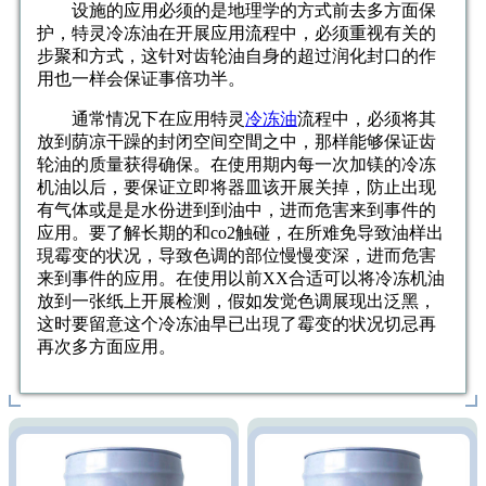
设施的应用必须的是地理学的方式前去多方面保
护，特灵冷冻油在开展应用流程中，必须重视有关的
步聚和方式，这针对齿轮油自身的超过润化封口的作
用也一样会保证事倍功半。
通常情况下在应用特灵
冷冻油
流程中，必须将其
放到荫凉干躁的封闭空间空間之中，那样能够保证齿
轮油的质量获得确保。在使用期内每一次加镁的冷冻
机油以后，要保证立即将器皿该开展关掉，防止出现
有气体或是是水份进到到油中，进而危害来到事件的
应用。要了解长期的和co2触碰，在所难免导致油样出
現霉变的状况，导致色调的部位慢慢变深，进而危害
来到事件的应用。在使用以前XX合适可以将冷冻机油
放到一张纸上开展检测，假如发觉色调展现出泛黑，
这时要留意这个冷冻油早已出現了霉变的状况切忌再
再次多方面应用。