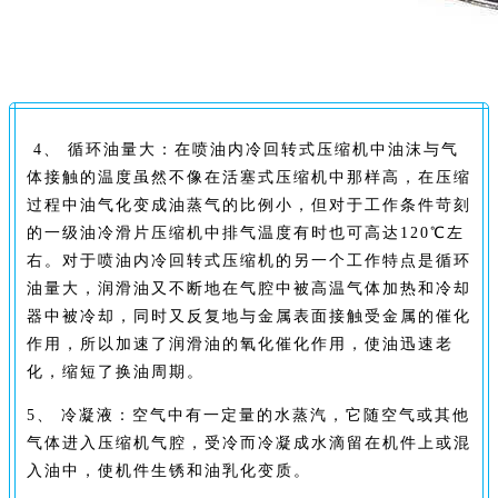
4、 循环油量大：在喷油内冷回转式压缩机中油沫与气
体接触的温度虽然不像在活塞式压缩机中那样高，在压缩
过程中油气化变成油蒸气的比例小，但对于工作条件苛刻
的一级油冷滑片压缩机中排气温度有时也可高达120℃左
右。对于喷油内冷回转式压缩机的另一个工作特点是循环
油量大，润滑油又不断地在气腔中被高温气体加热和冷却
器中被冷却，同时又反复地与金属表面接触受金属的催化
作用，所以加速了润滑油的氧化催化作用，使油迅速老
化，缩短了换油周期。
5、 冷凝液：空气中有一定量的水蒸汽，它随空气或其他
气体进入压缩机气腔，受冷而冷凝成水滴留在机件上或混
入油中，使机件生锈和油乳化变质。