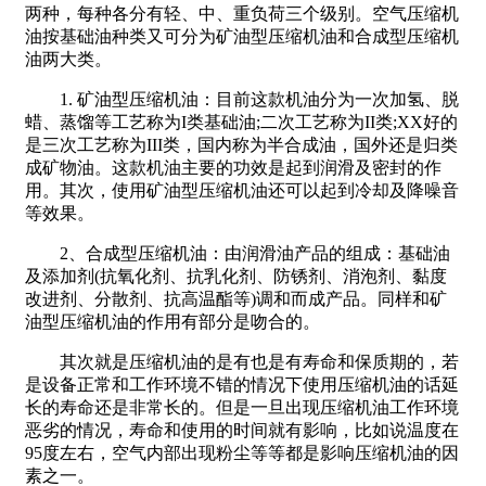
两种，每种各分有轻、中、重负荷三个级别。空气压缩机
油按基础油种类又可分为矿油型压缩机油和合成型压缩机
油两大类。
1. 矿油型压缩机油：目前这款机油分为一次加氢、脱
蜡、蒸馏等工艺称为I类基础油;二次工艺称为II类;XX好的
是三次工艺称为III类，国内称为半合成油，国外还是归类
成矿物油。这款机油主要的功效是起到润滑及密封的作
用。其次，使用矿油型压缩机油还可以起到冷却及降噪音
等效果。
2、合成型压缩机油：由润滑油产品的组成：基础油
及添加剂(抗氧化剂、抗乳化剂、防锈剂、消泡剂、黏度
改进剂、分散剂、抗高温酯等)调和而成产品。同样和矿
油型压缩机油的作用有部分是吻合的。
其次就是压缩机油的是有也是有寿命和保质期的，若
是设备正常和工作环境不错的情况下使用压缩机油的话延
长的寿命还是非常长的。但是一旦出现压缩机油工作环境
恶劣的情况，寿命和使用的时间就有影响，比如说温度在
95度左右，空气内部出现粉尘等等都是影响压缩机油的因
素之一。