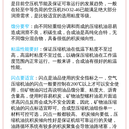
是目前空压机节能及保证可靠运行的发展趋势，一般
在轻至中等负荷的空压机ISO32-46已能满足绝大部分
润滑需求，是比较适宜的选用粘度等级。
馏分要窄
：由不同轻重组分调和而成的压缩机油容易
造成润滑不良，积碳生成，合成油是高纯化合特，无
不同馏分混合物，具备很低的积炭倾向性。
粘温性能要好
：保证压缩机油在低温下粘度不至过
高，高温时粘度不至过低，以确保压缩机油在工作温
度范围内正常运行。一般来讲，合成油有很好的粘温
性能。
闪点要适宜
：闪点是油品使用的安全指标之一，空气
压缩机油的闪点一般要控制在200℃以上才可以安全使
用，但矿物油闪过高说明油品馏分重、粘度大、沥青
含量高，使用时容易积炭，矿物油型螺杆油若片面追
求高闪点反而会成为不安全因素，因此，矿物油压缩
机油的闪点标适宜即可。合成型压缩机油组份单一，
材料可控可选，闪点一般都较高。 积炭倾向要低，压
缩机油抗积炭倾向性好是保证机组可靠运行的关键，
油路循环系统有较多的积炭聚集会导致油路堵塞，冷